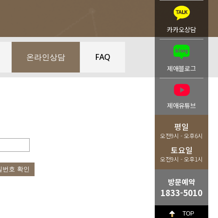
카카오상담
온라인상담
FAQ
제애블로그
제애유튜브
평일
오전9시 - 오후6시
토요일
오전9시 - 오후1시
밀번호 확인
방문예약
1833-5010
TOP