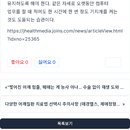
유지하도록 해야 한다. 같은 자세로 오랫동안 컴퓨터
업무를 할 때 적어도 한 시간에 한 번 정도 기지개를 켜는
것도 도움되는 습관이다.
https://jhealthmedia.joins.com/news/articleView.html
?idxno=25365
좋아요
0
싫어요
0
인쇄
«
"찢어진 어깨 힘줄, 꿰매는 게 능사 아냐… 수술 없이 재생 도와 개선" (헬스조선, 제애정형외과 서희수 원장 칼럼) https://health.chosun.com/site/data/html_dir/2026/05/12/20260
다양한 어깨질환 치료법 선택시 주의사항 (매경헬스, 제애정형외과 서희수 원장 칼럼)
»
목록보기