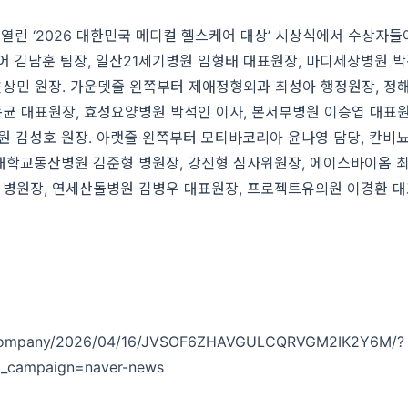
열린 ‘2026 대한민국 메디컬 헬스케어 대상’ 시상식에서 수상자들
케어 김남훈 팀장, 일산21세기병원 임형태 대표원장, 마디세상병원 
상민 원장. 가운뎃줄 왼쪽부터 제애정형외과 최성아 행정원장, 정
균 대표원장, 효성요양병원 박석인 이사, 본서부병원 이승엽 대표원
원 김성호 원장. 아랫줄 왼쪽부터 모티바코리아 윤나영 담당, 칸비
대학교동산병원 김준형 병원장, 강진형 심사위원장, 에이스바이옴 
 병원장, 연세산돌병원 김병우 대표원장, 프로젝트유의원 이경환 대
y-company/2026/04/16/JVSOF6ZHAVGULCQRVGM2IK2Y6M/?
m_campaign=naver-news