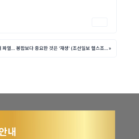
인쇄
재파열률 50%에 달하는 회전근개 파열… 봉합보다 중요한 것은 '재생' (조선일보 헬스조선 특집 기사, 제애정형외과 서희수 원장) https://health.chosun.com/site/data/html_dir/2026/07/
»
 안내