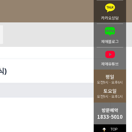
카카오상담
제애블로그
제애유튜브
식)
평일
오전9시 - 오후6시
토요일
오전9시 - 오후1시
방문예약
1833-5010
TOP