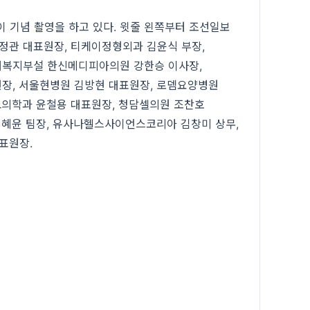
이 기념 촬영을 하고 있다. 윗줄 왼쪽부터 조선일보
박정관 대표원장, 티케이정형외과 김윤식 부장,
해복지부설 한신메디피아의원 강한승 이사장,
장, 서울현병원 김방현 대표원장, 로뎀요양병원
뇨의학과 윤철용 대표원장, 청담셀의원 조찬호
최혜윤 팀장, 유사나헬스사이언스코리아 김창미 상무,
표원장.