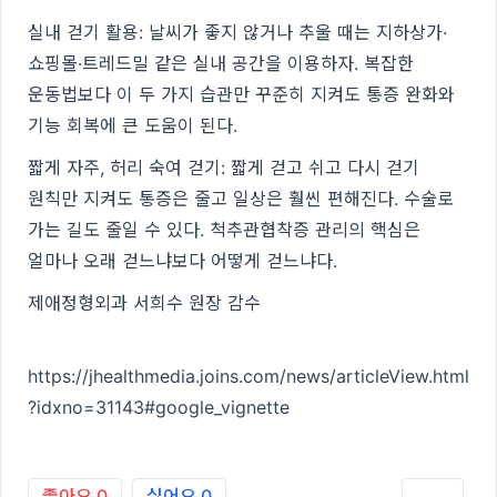
실내 걷기 활용: 날씨가 좋지 않거나 추울 때는 지하상가·
쇼핑몰·트레드밀 같은 실내 공간을 이용하자. 복잡한
운동법보다 이 두 가지 습관만 꾸준히 지켜도 통증 완화와
기능 회복에 큰 도움이 된다.
짧게 자주, 허리 숙여 걷기: 짧게 걷고 쉬고 다시 걷기
원칙만 지켜도 통증은 줄고 일상은 훨씬 편해진다. 수술로
가는 길도 줄일 수 있다. 척추관협착증 관리의 핵심은
얼마나 오래 걷느냐보다 어떻게 걷느냐다.
제애정형외과 서희수 원장 감수
https://jhealthmedia.joins.com/news/articleView.html
?idxno=31143#google_vignette
좋아요
0
싫어요
0
인쇄