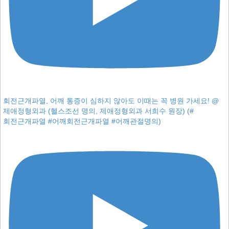
회전근개파열, 어깨 통증이 심하지 않아도 이때는 꼭 병원 가세요! ⁨@
제애정형외과⁩ (헬스조선 명의, 제애정형외과 서희수 원장) (#
회전근개파열 #어깨회전근개파열 #어깨관절명의)