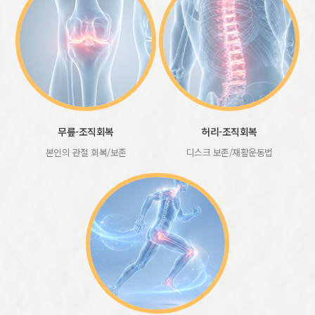
무릎-조직회복
허리-조직회복
본인의 관절 회복/보존
디스크 보존/재활운동법