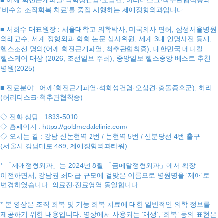
'비수술 조직회복 치료'를 중점 시행하는 제애정형외과입니다.
■ 서희수 대표원장 : 서울대학교 의학박사, 미국의사 면허, 삼성서울병원
외래교수, 세계 정형외과 학회 논문 심사위원, 세계 3대 인명사전 등재,
헬스조선 명의(어깨 회전근개파열, 척추관협착증), 대한민국 메디컬
헬스케어 대상 (2026, 조선일보 주최), 중앙일보 헬스중앙 베스트 추천
병원(2025)
■ 진료분야 : 어깨(회전근개파열·석회성건염·오십견·충돌증후군), 허리
(허리디스크·척추관협착증)
◇ 전화 상담 : 1833-5010
◇ 홈페이지 : https://goldmedalclinic.com/
◇ 오시는 길 : 강남 신논현역 2번 / 논현역 5번 / 신분당선 4번 출구
(서울시 강남대로 489, 제애정형외과타워)
* 「제애정형외과」는 2024년 8월 「금메달정형외과」에서 확장
이전하면서, 강남권 최대급 규모에 걸맞은 이름으로 병원명을 '제애'로
변경하였습니다. 의료진·진료영역 동일합니다.
* 본 영상은 조직 회복 및 기능 회복 치료에 대한 일반적인 의학 정보를
제공하기 위한 내용입니다. 영상에서 사용되는 ‘재생’, ‘회복’ 등의 표현은