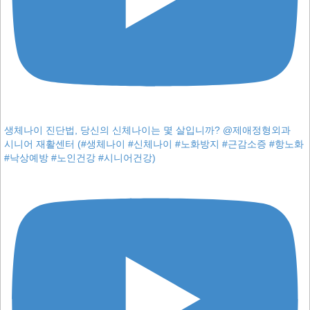
생체나이 진단법, 당신의 신체나이는 몇 살입니까? @제애정형외과
시니어 재활센터 (#생체나이 #신체나이 #노화방지 #근감소증 #항노화
#낙상예방 #노인건강 #시니어건강)