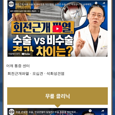
어깨 통증 센터
회전근개파열 · 오십견 · 석회성건염
무릎 클리닉