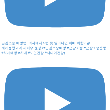
근감소증 예방법, 의자에서 5번 못 일어나면 치매 위험? @
제애정형외과 서희수 원장 (#근감소증예방 #근감소증 #근감소증운동
#치매예방 #치매 #노인건강 #시니어건강)