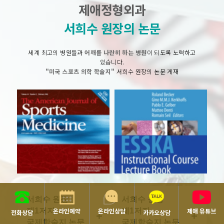
제애정형외과
서희수 원장의 논문
세계 최고의 병원들과
어깨를 나란히 하는 병원
이 되도록 노력하고
있습니다.
"미국 스포츠 의학 학술지"
서희수 원장의 논문 게재
서희수 원장
서희수 원장
제1저자
제1저자
온라인예약
온라인상담
제애 유튜브
전화상담
카카오상담
국제학술지 논문
국제학술지 논문