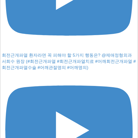
회전근개파열 환자라면 꼭 피해야 할 5가지 행동은? @제애정형외과
서희수 원장 (#회전근개파열 #회전근개파열치료 #어깨회전근개파열 #
회전근개파열수술 #어깨관절명의 #어깨명의)