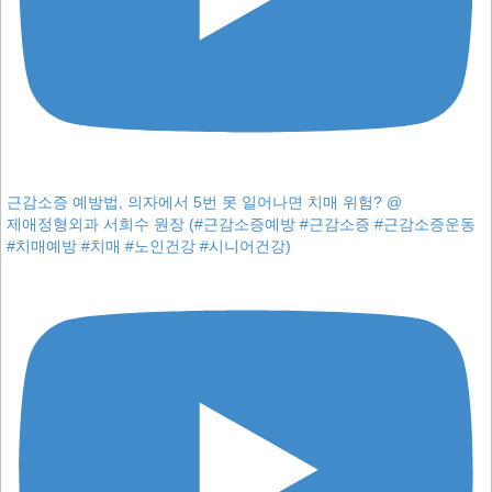
근감소증 예방법, 의자에서 5번 못 일어나면 치매 위험? @
제애정형외과 서희수 원장 (#근감소증예방 #근감소증 #근감소증운동
#치매예방 #치매 #노인건강 #시니어건강)