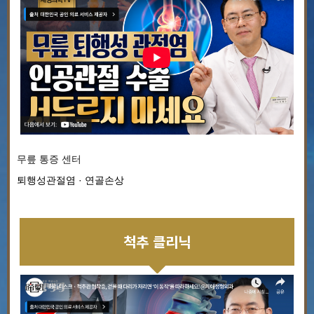
무릎 통증 센터
퇴행성관절염 · 연골손상
척추 클리닉