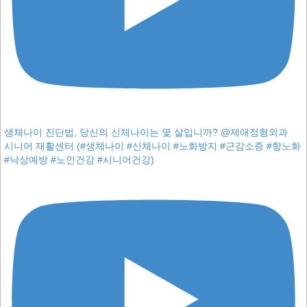
생체나이 진단법, 당신의 신체나이는 몇 살입니까? @제애정형외과
시니어 재활센터 (#생체나이 #신체나이 #노화방지 #근감소증 #항노화
#낙상예방 #노인건강 #시니어건강)