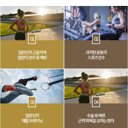
01
02
일반인의 근골격계
과격한 운동의
질환의 관리 및 예방
스포츠선수
03
04
일반인의
수술 후 빠른
재활 트레이닝
근력 회복을 요하는 환자