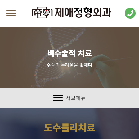
비수술적 치료
수술의 두려움을 없애다
서브메뉴
도수물리치료