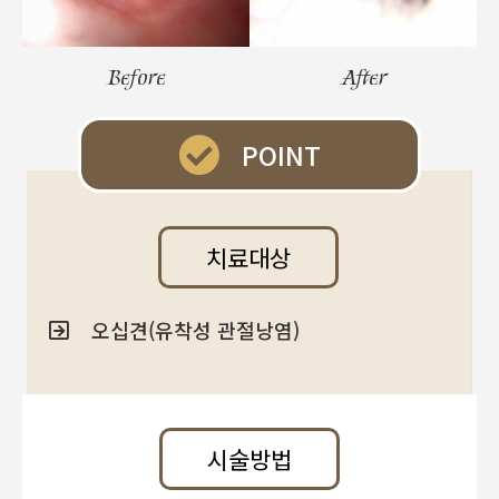
Before
After
POINT
치료대상
오십견(유착성 관절낭염)
시술방법