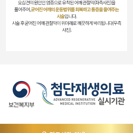
오십견의 원인인 염증으로 유착된 어깨 관절막(좌측사진)을
풀어주어,
굳어진 어깨의 운동범위를 회복하고 통증을 줄여주는
시술
입니다.
시술 후 굳어진 어깨 관절막이 위아래로 깨끗하게 박리됩니다(우측
사진).