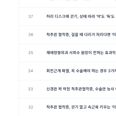
37
허리 디스크에 걷기, 상태 따라 ‘약’도 ‘독’
36
척추관 협착증, 걸을 때 다리가 저리다면 ‘
35
제애정형외과 서희수 원장이 전하는 효과적
34
회전근개 파열, 꼭 수술해야 하는 경우 3가
33
신경관 꽉 막힌 척추관협착증, 수술만 능사 
32
척추관 협착증, 걷기 말고 속근육 키우는 ‘이