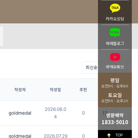
카카오상담
제애블로그
제애유튜브
평일
오전9시 - 오후6시
작성자
작성일
추천
조회
토요일
오전9시 - 오후1시
2026.08.0
goldmedal
0
13
방문예약
4
1833-5010
TOP
goldmedal
2026.07.29
0
32