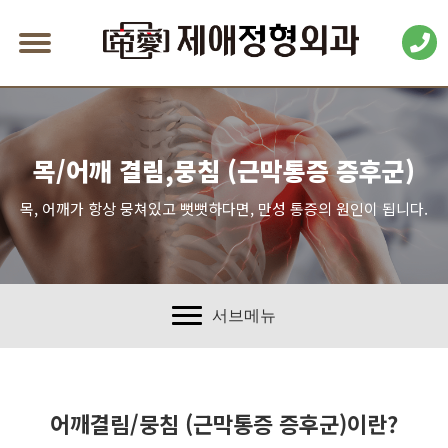
목/어깨 결림,뭉침 (근막통증 증후군)
목, 어깨가 항상 뭉쳐있고 뻣뻣하다면, 만성 통증의 원인이 됩니다.
서브메뉴
어깨결림/뭉침 (근막통증 증후군)이란?