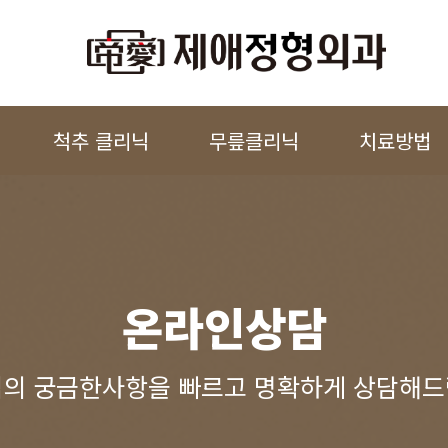
척추 클리닉
무릎클리닉
치료방법
온라인상담
의 궁금한사항을 빠르고 명확하게 상담해