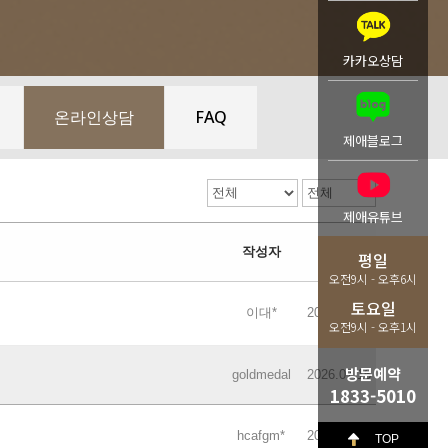
카카오상담
온라인상담
FAQ
제애블로그
제애유튜브
작성자
작성일
평일
오전9시 - 오후6시
토요일
이대*
2026.07.15
오전9시 - 오후1시
방문예약
goldmedal
2026.07.16
1833-5010
hcafgm*
2026.07.15
TOP